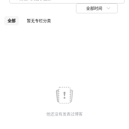
议
注
验
收
全部时间
藏
全部
暂无专栏分类
他还没有发表过博客