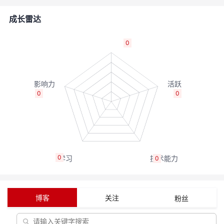
的
Programs
发
者
成长雷达
支
者
我
0
持
学
的
我
我
堂
博
的
我
0
0
的
我
客
论
的
我
我
技
的
坛
圈
的
我
的
我
0
0
术
云
子
直
的
我
课
的
我
支
声
播
活
的
程
认
的
我
博客
关注
粉丝
持
建
动
关
证
实
的