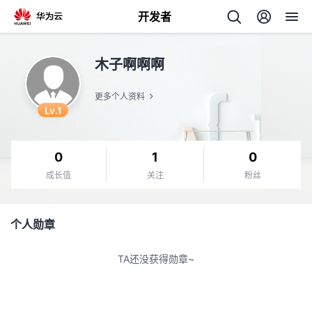
开发者
返
木子啊啊啊
回
更多个人资料
Lv.1
0
1
0
个
成长值
关注
粉丝
我
人
个人勋章
我
的
主
TA还没获得勋章~
我
的
开
页
我
的
开
发