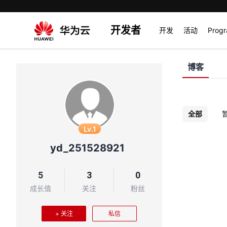
开发者
开发
活动
Prog
博客
全部
Lv.1
yd_251528921
5
3
0
成长值
关注
粉丝
+ 关注
私信