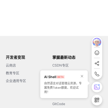
开发者变现
掌握最新动态
云商店
CSDN专区
教育专区
知乎
AI Shell
企业通用专区
开源中国
自然语言对话管理云资源，专
属免费Token额度，欢迎试
51CTO
用！
今日头条
GitCode