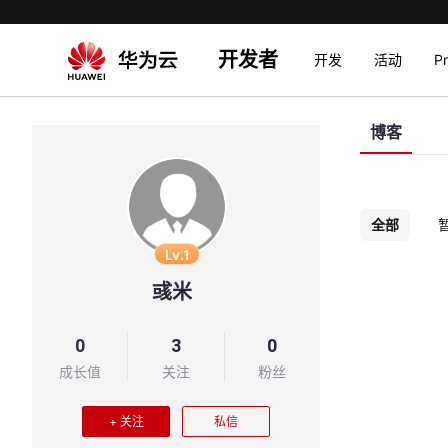
开发者
开发
活动
P
博客
全部
Lv.1
彧米
0
3
0
成长值
关注
粉丝
+ 关注
私信