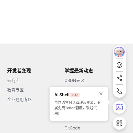
开发者变现
掌握最新动态
云商店
CSDN专区
教育专区
知乎
AI Shell
企业通用专区
开源中国
自然语言对话管理云资源，专
属免费Token额度，欢迎试
51CTO
用！
今日头条
GitCode