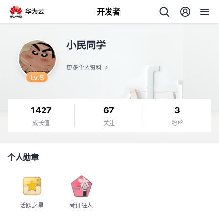
开发者
返
小民同学
回
更多个人资料
Lv.5
1427
67
3
个
成长值
关注
粉丝
我
人
个人勋章
的
主
开
页
活跃之星
考证狂人
发