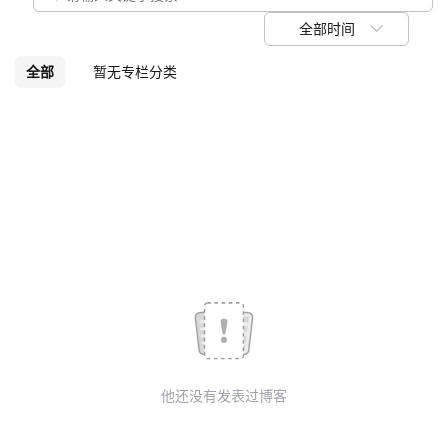
我
注
的
开
全部时间
的
Programs
发
全部
暂无专栏分类
支
者
持
学
我
堂
的
我
我
技
的
的
我
术
云
课
的
我
他还没有发表过博客
支
声
程
认
的
我