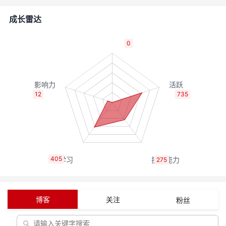
者
成长雷达
我
0
的
我
博
的
我
12
735
客
论
的
我
坛
圈
的
我
405
275
子
直
的
我
我
播
活
的
博客
关注
粉丝
我
动
关
的