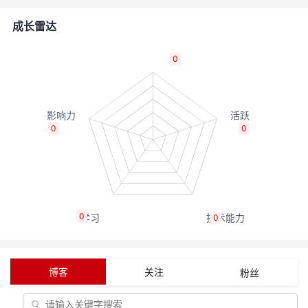
者
成长雷达
我
0
的
我
博
的
我
0
0
客
论
的
我
坛
圈
的
我
0
0
子
直
的
我
我
播
活
的
博客
关注
粉丝
我
动
关
的