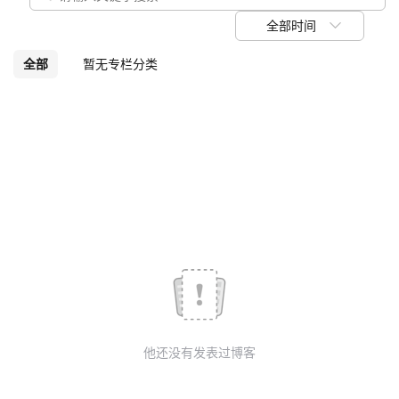
我
注
的
开
全部时间
的
Programs
发
全部
暂无专栏分类
支
者
持
学
我
堂
的
我
我
技
的
的
我
术
云
课
的
我
他还没有发表过博客
支
声
程
认
的
我