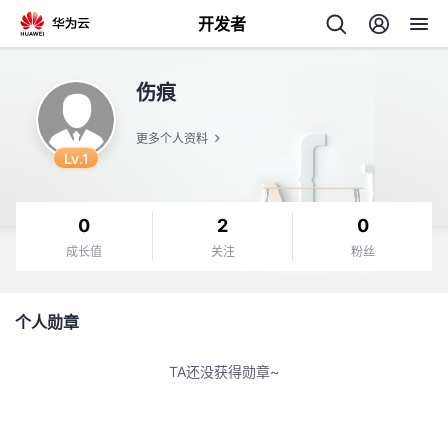
开发者
返
伤痕
回
更多个人资料
Lv.1
0
2
0
个
成长值
关注
粉丝
我
人
个人勋章
的
主
TA还没获得勋章~
开
页
发