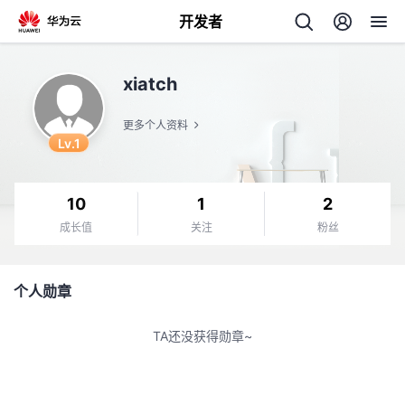
开发者
返
xiatch
回
更多个人资料
Lv.1
10
1
2
个
成长值
关注
粉丝
我
人
个人勋章
的
主
TA还没获得勋章~
开
页
发