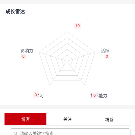
者
成长雷达
我
10
的
我
博
的
我
0
0
客
论
的
我
坛
圈
的
我
0
0
子
直
的
我
我
播
活
的
博客
关注
粉丝
我
动
关
的