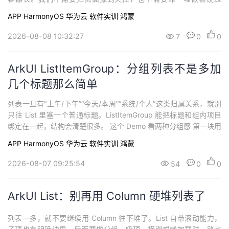
持
建
证
实
的
去。给 Scroll 一个明确高度，再让里面的内容自然排列就行。 第一
APP
HarmonyOS
华为云
软件实训
鸿蒙
块是纵向滚动。外层 Scroll 定高，内部 Column
议
验
收
2026-08-08 10:32:27
7
0
0
藏
ArkUI ListItemGroup：分组列表不是多加
几个标题那么简单
列表一旦有“上午/下午”“今天/本周”“系统/个人”这类归属关系，就别
只往 List 里塞一个普通标题。ListItemGroup 能把标题和组内项目
绑定在一起，结构会清楚很多。 这个 Demo 看两种分组感 第一块用
ListItemGroup({ header }) 放进 List，并在 List 上打开 stic
APP
HarmonyOS
华为云
软件实训
鸿蒙
2026-08-07 09:25:54
54
0
0
ArkUI List：别再用 Column 硬堆列表了
列表一多，就不要继续用 Column 往下堆了。List 自带滚动能力，