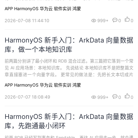
条件，仍然应该交给 RDB。 先说结论 向量检索负责“谁更像”，RDB
APP
HarmonyOS
华为云
软件实训
鸿蒙
条件负责“哪些记录有资格参与比较”。 真实业务里，通常不是全库
做
2026-07-08 11:44:10
999+
0
0
HarmonyOS 新手入门：ArkData 向量数据
库，做一个本地知识库
前两篇分别讲了最小闭环和 RDB 混合过滤。第三篇把它落到一个常
见 AI 应用场景：本地知识库。 先说结论 本地知识库不是把整篇文
章直接塞进一个向量字段。 更常见的做法是：先把长文本切成片
段，再给每个片段生成向量。检索时先找相似片段，后续再把片段
APP
HarmonyOS
华为云
软件实训
鸿蒙
交给摘要、问答或生成模块。 这个 Demo 做什么 页面把一段长文本
切成多
2026-07-07 18:08:49
999+
0
0
HarmonyOS 新手入门：ArkData 向量数据
库，先跑通最小闭环
前面 RDB 已经写到事务和 Sendable。再往 AI 应用走一步，就会遇