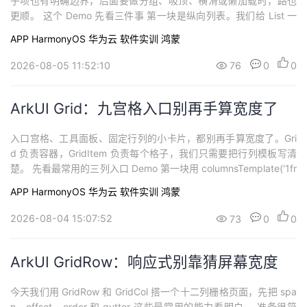
子项也有明确边界，后面要做分组、吸顶、横滑或懒加载时，路也
更顺。 这个 Demo 先看三件事 第一块是纵向列表。我们给 List 一
个固定高度，内容超过后它自己滚动。space 负责列表项之间的距
APP
HarmonyOS
华为云
软件实训
鸿蒙
离。 第二块是水平列表。把 listDirectio
2026-08-05 11:52:10
76
0
0
ArkUI Grid：九宫格入口别再手算宽度了
入口宫格、工具面板、固定行列的小卡片，都别再手算宽度了。Gri
d 负责容器，GridItem 负责每个格子，我们只需要把行列模板写清
楚。 先看最常用的三列入口 Demo 第一块用 columnsTemplate('1fr
1fr 1fr') 和 rowsTemplate('1fr 1fr') 做了一个两行三列入口区。
APP
HarmonyOS
华为云
软件实训
鸿蒙
2026-08-04 15:07:52
73
0
0
ArkUI GridRow：响应式别靠猜屏幕宽度
今天我们用 GridRow 和 GridCol 搭一个十二列栅格页面，先把 spa
n、offset、order 和 gutter 这些最常用的能力看明白。 准备很简