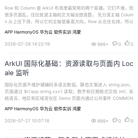
Row 和 Column 是 ArkUI 布局里最常用的两个容器。它们不难，但
很多页面乱，往往就是主轴和交叉轴没想清楚。 先分清主轴 Colum
n 从上往下排，所以它的主轴是垂直方向。Row 从左往右排，所以
它的主轴是水平方向。 justifyContent 管主轴方向怎么排，alignIte
APP
HarmonyOS
华为云
软件实训
鸿蒙
ms 管交叉轴方向怎么对齐
2026-07-28 14:22:19
999+
0
0
ArkUI 国际化基础：资源读取与页面内 Loc
ale 监听
国际化页面不维护硬编码多语言数组。静态文案进入 string.json，
页面通过 $r('app.string.xxx') 读取；数字和日期格式交给 intl；系
统语言、地区和区域变化在 Demo 页面内通过公共事件 COMMON
EVENTLOCALECHANGED 感知。 参考能力： @kit.Localizatio
APP
HarmonyOS
华为云
软件实训
鸿蒙
2026-07-27 10:07:18
999+
0
0