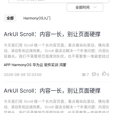
我
注
的
开
全部时间
的
Programs
发
全部
HarmonyOS入门
支
者
ArkUI Scroll：内容一长，别让页面硬撑
持
学
今天我们用 Scroll 做一个长内容页面，重点看纵向滚动、横向滚
动、滚动条和边缘效果。 Scroll 最适合解决一个朴素问题：内容比
我
堂
容器长。我们不需要把页面撑到失控，也不需要靠一堆嵌套绕过
去。给 Scroll 一个明确高度，再让里面的内容自然排列就行。 第一
APP
HarmonyOS
华为云
软件实训
鸿蒙
的
我
块是纵向滚动。外层 Scroll 定高，内部 Column
我
2026-08-08 10:33:00
7
0
0
技
的
的
我
ArkUI Scroll：内容一长，别让页面硬撑
术
云
课
的
我
今天我们用 Scroll 做一个长内容页面，重点看纵向滚动、横向滚
支
声
程
认
的
我
动、滚动条和边缘效果。 Scroll 最适合解决一个朴素问题：内容比
容器长。我们不需要把页面撑到失控，也不需要靠一堆嵌套绕过