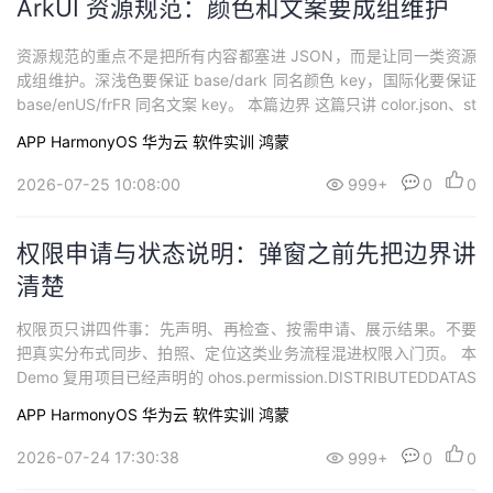
ArkUI 资源规范：颜色和文案要成组维护
资源规范的重点不是把所有内容都塞进 JSON，而是让同一类资源
成组维护。深浅色要保证 base/dark 同名颜色 key，国际化要保证
base/enUS/frFR 同名文案 key。 本篇边界 这篇只讲 color.json、st
ring.json、资源限定词和 key 命名。Demo 不做运行时扫描资源文
APP
HarmonyOS
华为云
软件实训
鸿蒙
件，不做
2026-07-25 10:08:00
999+
0
0
权限申请与状态说明：弹窗之前先把边界讲
清楚
权限页只讲四件事：先声明、再检查、按需申请、展示结果。不要
把真实分布式同步、拍照、定位这类业务流程混进权限入门页。 本
Demo 复用项目已经声明的 ohos.permission.DISTRIBUTEDDATAS
YNC，只演示权限申请和状态反馈，不执行真实同步。 交互预期 点
APP
HarmonyOS
华为云
软件实训
鸿蒙
击“检查权限”，页面显示当前权限是否已授权
2026-07-24 17:30:38
999+
0
0