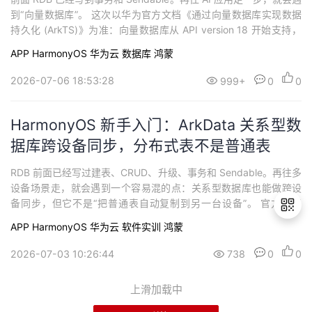
到“向量数据库”。 这次以华为官方文档《通过向量数据库实现数据
持久化 (ArkTS)》为准：向量数据库从 API version 18 开始支持，
它既能保存向量数据，也能继续处理标量的关系型数据。`floatvect
APP
HarmonyOS
华为云
数据库
鸿蒙
or` 用来保存向量化结果，查询时可以用向量距离做排序。
2026-07-06 18:53:28
999+
0
0
HarmonyOS 新手入门：ArkData 关系型数
据库跨设备同步，分布式表不是普通表
RDB 前面已经写过建表、CRUD、升级、事务和 Sendable。再往多
设备场景走，就会遇到一个容易混的点：关系型数据库也能做跨设
备同步，但它不是“把普通表自动复制到另一台设备”。 官方文档
《关系型数据库跨设备数据同步 (ArkTS)》里讲得很明确：先把表设
APP
HarmonyOS
华为云
软件实训
鸿蒙
置为分布式表，再通过同步接口在可信设备之间同步数据。API
2026-07-03 10:26:44
738
0
0
退
出
上滑加载中
登
录