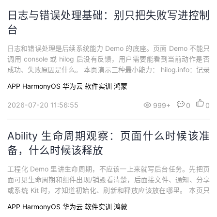
日志与错误处理基础：别只把失败写进控制
台
日志和错误处理是后续系统能力 Demo 的底座。页面 Demo 不能只
调用 console 或 hilog 后没有反馈，用户需要能看到当前动作是否
成功、失败原因是什么。 本页演示三种最小能力： hilog.info：记录
普通流程。 hilog.warn：记录可降级但需要关注的状态。 Business
APP
HarmonyOS
华为云
软件实训
鸿蒙
Error：显示 c
2026-07-20 11:56:55
999+
0
0
Ability 生命周期观察：页面什么时候该准
备，什么时候该释放
工程化 Demo 里讲生命周期，不应该一上来就写后台任务。先把页
面可见生命周期和组件出现/销毁看清楚，后面接文件、通知、分享
或系统 Kit 时，才知道初始化、刷新和释放应该放在哪里。 本页只
演示四类入口： aboutToAppear：组件即将出现，适合准备轻量状
APP
HarmonyOS
华为云
软件实训
鸿蒙
态。 onPageShow：页面重新可见，适合刷新页面内展