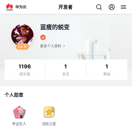
开发者
返
蓝瘦的蜕变
回
Lv.5
更多个人资料
1196
1
1
个
成长值
关注
粉丝
我
人
个人勋章
的
主
开
页
考证狂人
活跃之星
发