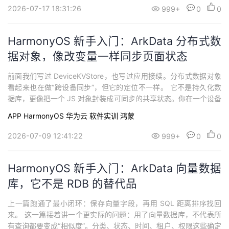
2026-07-17 18:31:26
999+
0
0
HarmonyOS 新手入门：ArkData 分布式数
据对象，像改变量一样同步页面状态
前面我们写过 DeviceKVStore，也写过应用接续。分布式数据对象
看起来也在做“跨设备同步”，但它的定位不一样。 它不是持久化数
据库，更像把一个 JS 对象封装成可同步的共享状态。你在一个设备
上改对象属性，同一个 sessionId 下的另一台设备可以收到变化。
APP
HarmonyOS
华为云
软件实训
鸿蒙
官方文档可以先放在手边： 分布式数据对象跨设备数据
2026-07-09 12:41:22
999+
0
0
HarmonyOS 新手入门：ArkData 向量数据
库，它不是 RDB 的替代品
上一篇跑通了最小闭环：保存向量字段，再用 SQL 距离排序找回
来。 这一篇接着讲一个更实际的问题：用了向量数据库，不代表所
有查询都要变成“相似度”。分类、状态、时间、租户、权限这些确定