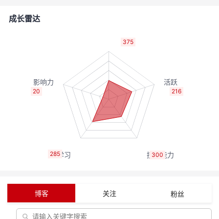
者
成长雷达
我
375
的
我
博
的
我
20
216
客
论
的
我
坛
圈
的
我
285
300
子
直
的
我
我
播
活
的
博客
关注
粉丝
我
动
关
的