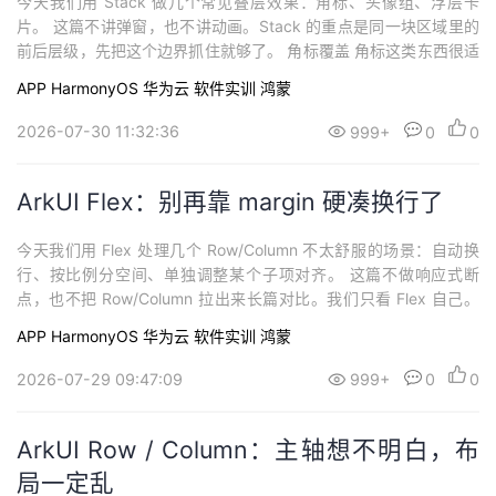
今天我们用 Stack 做几个常见叠层效果：角标、头像组、浮层卡
片。 这篇不讲弹窗，也不讲动画。Stack 的重点是同一块区域里的
前后层级，先把这个边界抓住就够了。 角标覆盖 角标这类东西很适
合放在 Stack 里： alignContent 先决定默认对齐点。这里用 TopE
APP
HarmonyOS
华为云
软件实训
鸿蒙
nd，角标自然就贴近右上角。 用 zInd
2026-07-30 11:32:36
999+
0
0
ArkUI Flex：别再靠 margin 硬凑换行了
今天我们用 Flex 处理几个 Row/Column 不太舒服的场景：自动换
行、按比例分空间、单独调整某个子项对齐。 这篇不做响应式断
点，也不把 Row/Column 拉出来长篇对比。我们只看 Flex 自己。
标签换行 标签数量不固定时，FlexWrap.Wrap 很好用： 你不用提
APP
HarmonyOS
华为云
软件实训
鸿蒙
前算一行放几个，也不用靠一堆手写
2026-07-29 09:47:09
999+
0
0
ArkUI Row / Column：主轴想不明白，布
局一定乱