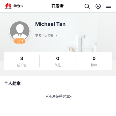
开发者
返
Michael Tan
回
更多个人资料
Lv.1
3
0
0
个
成长值
关注
粉丝
我
人
个人勋章
的
主
TA还没获得勋章~
开
页
发