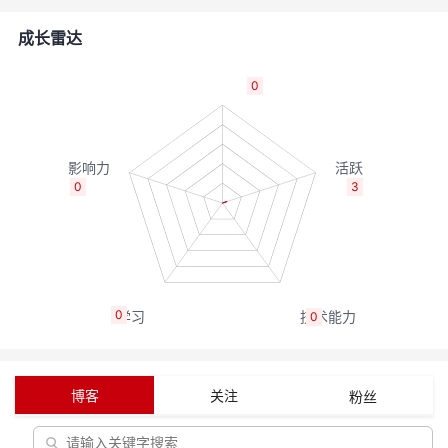
者
成长雷达
我
0
的
我
博
的
我
0
3
客
论
的
我
坛
圈
的
我
0
0
子
直
的
我
我
播
活
的
博客
关注
粉丝
我
动
关
的