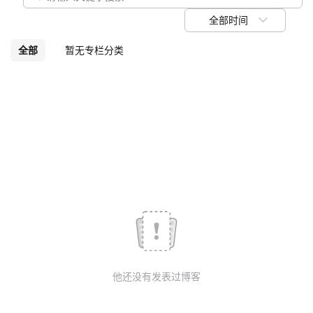
我
注
的
开
全部时间
的
Programs
发
全部
暂无专栏分类
支
者
持
学
我
堂
的
我
我
技
的
的
我
术
云
课
的
我
他还没有发表过博客
支
声
程
认
的
我