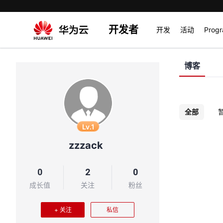
开发者
开发
活动
Prog
博客
全部
Lv.1
zzzack
0
2
0
成长值
关注
粉丝
+ 关注
私信