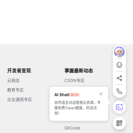
开发者变现
掌握最新动态
云商店
CSDN专区
教育专区
知乎
AI Shell
企业通用专区
开源中国
自然语言对话管理云资源，专
属免费Token额度，欢迎试
51CTO
用！
今日头条
GitCode