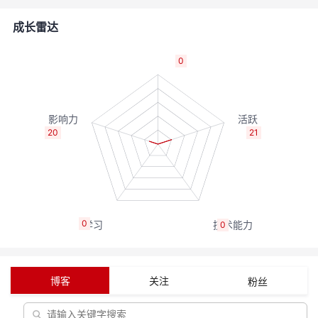
者
成长雷达
我
0
的
我
博
的
我
20
21
客
论
的
我
坛
圈
的
我
0
0
子
直
的
我
我
播
活
的
博客
关注
粉丝
我
动
关
的