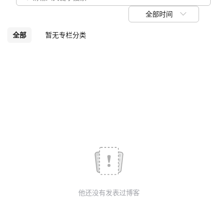
我
注
的
开
全部时间
的
Programs
发
全部
暂无专栏分类
支
者
持
学
我
堂
的
我
我
技
的
的
我
术
云
课
的
我
他还没有发表过博客
支
声
程
认
的
我