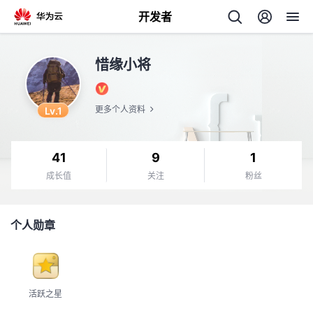
开发者
返
惜缘小将
回
Lv.1
更多个人资料
41
9
1
个
成长值
关注
粉丝
我
人
个人勋章
的
主
开
页
活跃之星
发