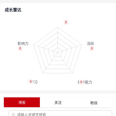
的
Programs
发
者
成长雷达
支
者
我
0
持
学
的
我
我
堂
博
的
我
0
0
的
我
客
论
的
我
我
技
的
坛
圈
的
我
的
我
0
0
术
云
子
直
的
我
课
的
我
支
声
播
活
的
程
认
的
我
博客
关注
粉丝
持
建
动
关
证
实
的