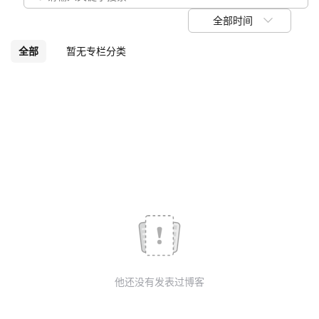
议
注
验
收
全部时间
藏
全部
暂无专栏分类
他还没有发表过博客