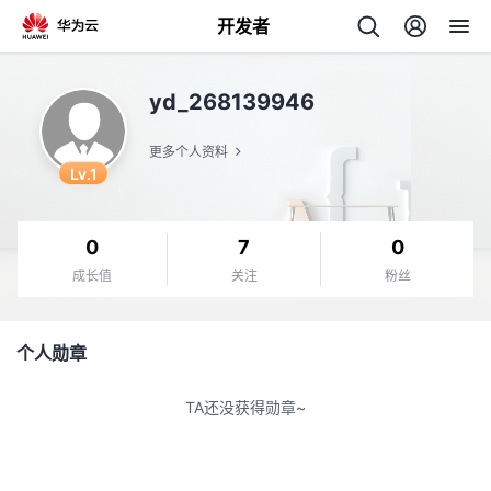
开发者
返
yd_268139946
回
更多个人资料
Lv.1
0
7
0
个
成长值
关注
粉丝
我
人
个人勋章
我
的
主
TA还没获得勋章~
我
的
开
页
我
的
开
发