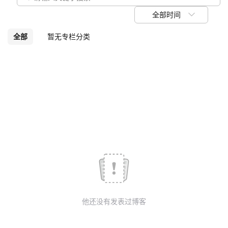
议
注
验
收
全部时间
藏
全部
暂无专栏分类
他还没有发表过博客