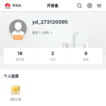
开发者
返
yd_273120095
回
更多个人资料
Lv.1
18
2
0
个
成长值
关注
粉丝
我
人
个人勋章
我
的
主
我
的
开
页
活跃之星
我
的
开
发