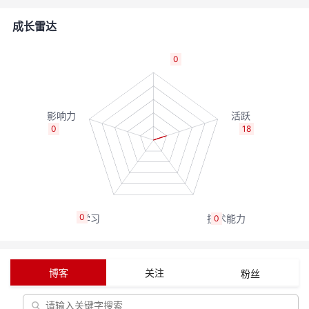
的
Programs
发
者
成长雷达
支
者
我
0
持
学
的
我
我
堂
博
的
我
0
18
的
我
客
论
的
我
我
技
的
坛
圈
的
我
的
我
0
0
术
云
子
直
的
我
课
的
我
支
声
播
活
的
程
认
的
我
博客
关注
粉丝
持
建
动
关
证
实
的