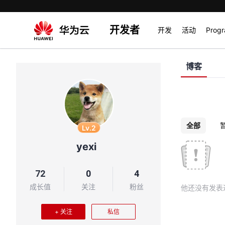
开发者
开发
活动
Prog
博客
全部
Lv.2
yexi
72
0
4
成长值
关注
粉丝
他还没有发表
+ 关注
私信