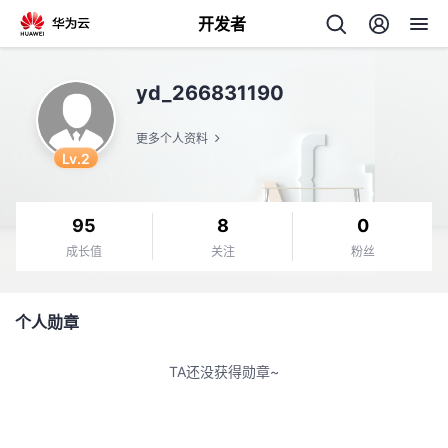
开发者
返
yd_266831190
回
更多个人资料
Lv.2
95
8
0
个
成长值
关注
粉丝
我
人
个人勋章
的
主
TA还没获得勋章~
开
页
发