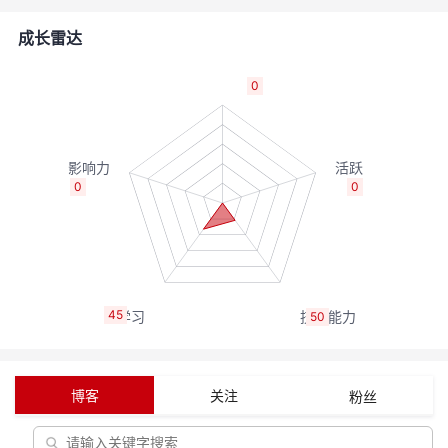
者
成长雷达
我
0
的
我
博
的
我
0
0
客
论
的
我
坛
圈
的
我
45
50
子
直
的
我
我
播
活
的
博客
关注
粉丝
我
动
关
的