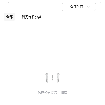
我
注
的
开
全部时间
的
Programs
发
全部
暂无专栏分类
支
者
持
学
我
堂
的
我
我
技
的
的
我
术
云
课
的
我
他还没有发表过博客
支
声
程
认
的
我