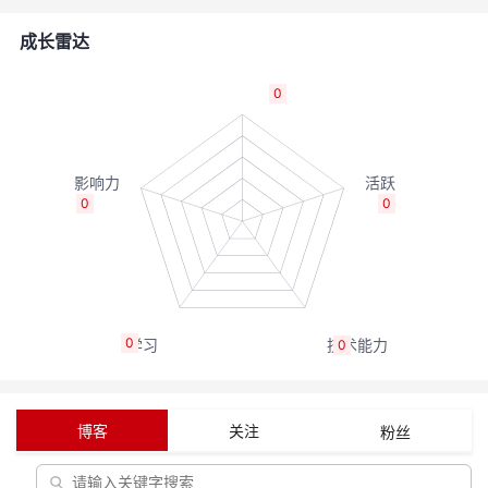
者
成长雷达
我
0
的
我
博
的
我
0
0
客
论
的
我
坛
圈
的
我
0
0
子
直
的
我
我
播
活
的
博客
关注
粉丝
我
动
关
的