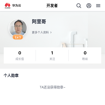
开发者
返
阿里哥
回
更多个人资料
Lv.1
0
1
0
个
成长值
关注
粉丝
我
人
个人勋章
的
主
TA还没获得勋章~
开
页
发