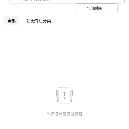
我
注
的
开
全部时间
的
Programs
发
全部
暂无专栏分类
支
者
持
学
我
堂
的
我
我
技
的
的
我
术
云
课
的
我
他还没有发表过博客
支
声
程
认
的
我