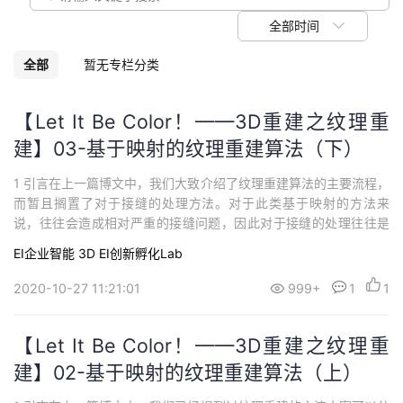
议
注
验
收
全部时间
藏
全部
暂无专栏分类
【Let It Be Color！——3D重建之纹理重
建】03-基于映射的纹理重建算法（下）
1 引言在上一篇博文中，我们大致介绍了纹理重建算法的主要流程，
而暂且搁置了对于接缝的处理方法。对于此类基于映射的方法来
说，往往会造成相对严重的接缝问题，因此对于接缝的处理往往是
研究着力需要解决的。为了弥补接缝，需要调整接缝两侧的区域颜
EI企业智能
3D
EI创新孵化Lab
色，以使二者相接近。论文Waechter2014提出了两种接缝处理的方
案，分别是全局颜色调整和局部颜色调整，先后执行。本篇将详细
2020-10-27 11:21:01
999+
1
1
介绍这两种颜色调整方法。2 全局...
【Let It Be Color！——3D重建之纹理重
建】02-基于映射的纹理重建算法（上）