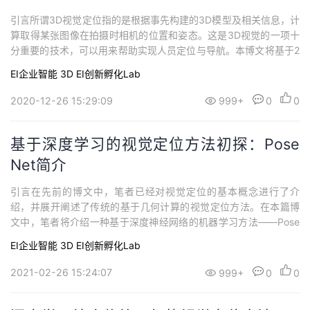
引言所谓3D视觉定位指的是根据事先构建的3D模型及相关信息，计
算取得某张图像在拍摄时相机的位置和姿态。这是3D视觉的一项十
分重要的技术，可以用来帮助实现人员定位与导航。本博文将基于2
019年CVPR论文From Coarse to Fine: Robust Hierarchical Locali
EI企业智能
3D
EI创新孵化Lab
zation at Large Scale所采用的分级定位方案对该技术进行简要的
介绍。基本原理3D...
2020-12-26 15:29:09
999+
0
0
基于深度学习的视觉定位方法初探：Pose
Net简介
引言在先前的博文中，笔者已经对视觉定位的基本概念进行了介
绍，并展开阐述了传统的基于几何计算的视觉定位方法。在本篇博
文中，笔者将介绍一种基于深度神经网络的机器学习方法——Pose
Net方法[1]。本方法虽然提出于2015年，但方案理论清晰简洁，便
EI企业智能
3D
EI创新孵化Lab
于理解，也为后续的视觉定位方法提供了基本思路。 基本思路 损失
函数设计考虑到视觉定位的最终目的在于估计出query图像的位姿，
2021-02-26 15:24:07
999+
0
0
而所谓位姿包含了位置和...