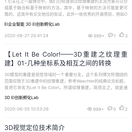
1 引言在上一篇博文中，我们已经提到过纹理重建的主流方案可以分
成基于融合和基于映射的方法。其中，基于映射的方法可能是更可
靠的，这其中有论文地位的佐证，此外一些优秀的开源项目，例如O
penMVS，在进行纹理重建时也是采用的此种方法。从本篇博文开
EI企业智能
3D
EI创新孵化Lab
始，我们将开始对基于映射的方法进行详细的梳理，考虑到整体长
度，这一内容可能会被拆分到数篇博文中，笔者将尝试结合论文
2020-08-27 20:41:24
999+
1
3
（Waechter2014）和开源工程...
【Let It Be Color!——3D重建之纹理重
建】01-几种坐标系及相互之间的转换
3D模型的重建是视觉领域的一个重要分支。这个系列博文所围绕的
范围仅限于3D重建中的纹理重建，参考Waechter的经典论文标题，
我将它命名为Let It Be Color!。所谓纹理重建，简而言之，就是通
过某场景的一系列2D图像和经过表面重建后得到的白模，来计算网
3D
EI创新孵化Lab
格模型表面的颜色，从而形成彩色的3D模型。本篇博文将从几种坐
标系的定义和它们相互之间的转换开始讲起。
2020-06-05 10:53:26
999+
0
2
3D视觉定位技术简介