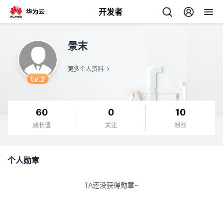
开发者
返
景末
回
更多个人资料
Lv.2
60
0
10
个
成长值
关注
粉丝
我
人
个人勋章
我
的
主
TA还没获得勋章~
我
的
开
页
我
的
开
发