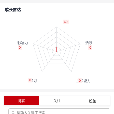
的
Programs
发
者
成长雷达
支
者
我
60
持
学
的
我
我
堂
博
的
我
0
0
的
我
客
论
的
我
我
技
的
坛
圈
的
我
的
我
0
0
术
云
子
直
的
我
课
的
我
支
声
播
活
的
程
认
的
我
博客
关注
粉丝
持
建
动
关
证
实
的