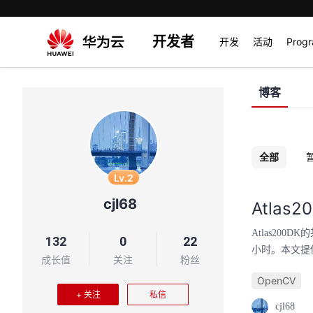
开发者
开发
活动
Prog
博客
全部
Lv.2
cjl68
Atlas
Atlas20
132
0
22
小时。本文提供
成长值
关注
粉丝
OpenCV
+ 关注
私信
cjl68