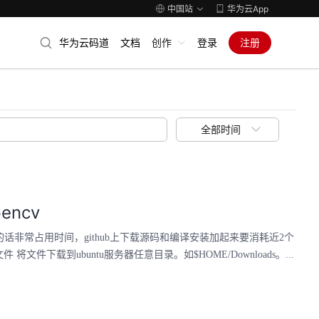
中国站
华为云App
华为云码道
文档
创作
登录
注册
全部时间
encv
译安装的话非常占用时间，github上下载源码和编译安装加起来要消耗近2个
下载到ubuntu服务器任意目录。如$HOME/Downloads。...