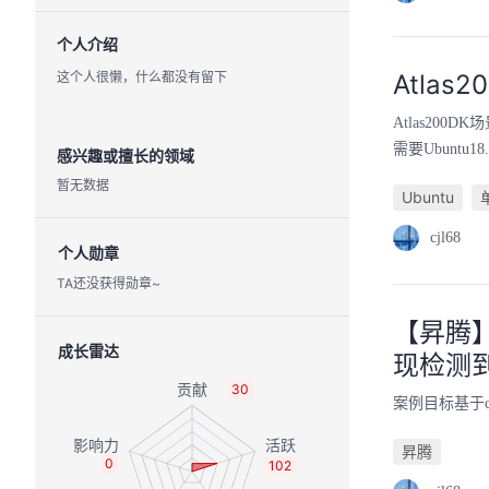
个人介绍
这个人很懒，什么都没有留下
Atlas
Atlas200
需要Ubunt
感兴趣或擅长的领域
暂无数据
Ubuntu
cjl68
个人勋章
TA还没获得勋章~
【昇腾】
成长雷达
现检测
30
案例目标基于
昇腾
0
102