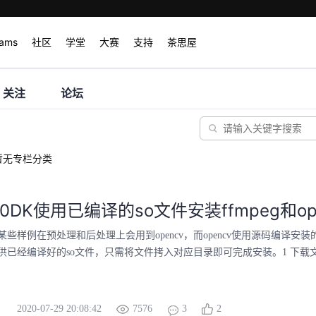
rams
社区
学堂
大赛
支持
茶思屋
关注
论坛
暂无专栏分类
200DK使用已编译的so文件安装ffmpeg和op
0DK的某些样例在预处理和后处理上会用到opencv，而opencv使用源码编
已经编译好的so文件，只需将文件拷入对应目录即可完成安装。1 下载文件 将文件
2020-07-29 20:08:42
7576
3
2