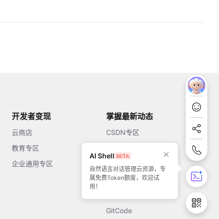
开发者变现
掌握最新动态
云商店
CSDN专区
教育专区
知乎
AI Shell
企业通用专区
开源中国
自然语言对话管理云资源，专
属免费Token额度，欢迎试
51CTO
用！
今日头条
GitCode