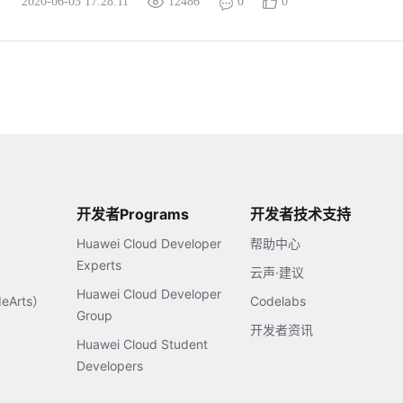
2020-06-03 17:28:11
12486
0
0
开发者Programs
开发者技术支持
Huawei Cloud Developer
帮助中心
Experts
云声·建议
Huawei Cloud Developer
Arts）
Codelabs
Group
开发者资讯
Huawei Cloud Student
Developers