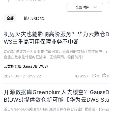
我
注
的
开
全部时间
的
Programs
发
全部
暂无专栏分类
支
者
机房火灾也能影响高阶服务？华为云数仓D
WS三重高可用保障业务不中断
持
学
DWS始终致力于为企业提供最可靠、最高效的数据可靠性保护，让
我
堂
企业在数字化转型的征途中，无惧风雨，稳健前行！
云数据仓库 GaussDB(DWS)
的
我
我
2024-09-12 16:59:22
999+
0
0
技
的
的
我
开源数据库Greenplum人去楼空？GaussD
术
云
课
的
我
B(DWS)提供数仓新可能【华为云DWS Stu
支
声
程
认
的
我
dio SQL编辑器体验】
近日Greenplum关闭 GitHub 源码事件在数仓行业广受关注，代码业