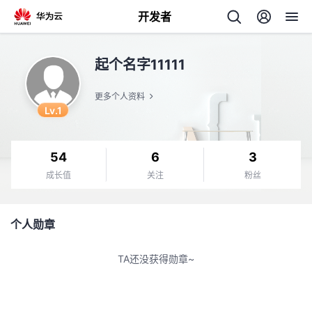
开发者
返
起个名字11111
回
更多个人资料
Lv.1
54
6
3
个
成长值
关注
粉丝
我
人
个人勋章
的
主
TA还没获得勋章~
开
页
发