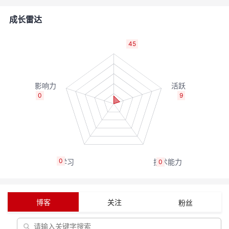
者
成长雷达
我
45
的
我
博
的
我
0
9
客
论
的
我
坛
圈
的
我
0
0
子
直
的
我
我
播
活
的
博客
关注
粉丝
我
动
关
的