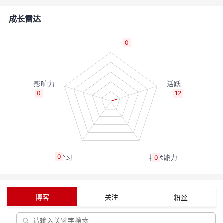
者
成长雷达
我
0
的
我
博
的
我
0
12
客
论
的
我
坛
圈
的
我
0
0
子
直
的
我
我
播
活
的
博客
关注
粉丝
我
动
关
的