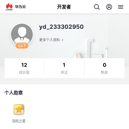
开发者
返
yd_233302950
回
更多个人资料
Lv.1
12
1
0
个
成长值
关注
粉丝
我
人
个人勋章
的
主
开
页
活跃之星
发