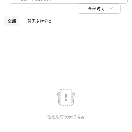
我
注
的
开
全部时间
的
Programs
发
全部
暂无专栏分类
支
者
持
学
我
堂
的
我
我
技
的
的
我
术
云
课
的
我
他还没有发表过博客
支
声
程
认
的
我