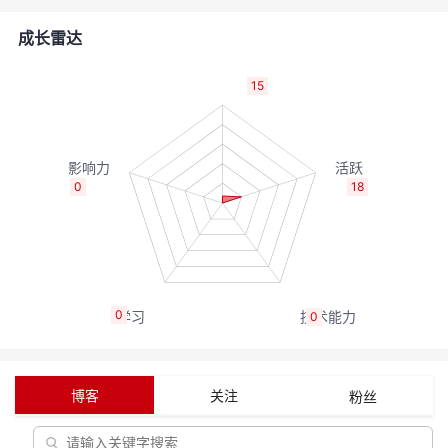
的
Programs
发
者
成长雷达
支
者
我
15
持
学
的
我
我
堂
博
的
我
0
18
的
我
客
论
的
我
我
技
的
坛
圈
的
我
的
我
0
0
术
云
子
直
的
我
课
的
我
支
声
播
活
的
程
认
的
我
博客
关注
粉丝
持
建
动
关
证
实
的