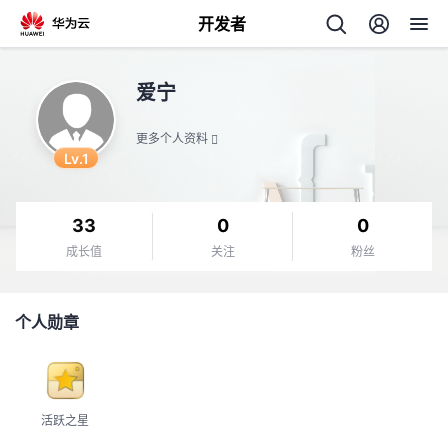
开发者
返
爱宁
回
更多个人资料
Lv.1
33
0
0
个
成长值
关注
粉丝
我
人
个人勋章
我
的
主
我
的
开
页
活跃之星
我
的
开
发