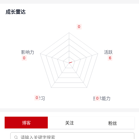
的
Programs
发
者
成长雷达
支
者
我
0
持
学
的
我
我
堂
博
的
我
0
6
的
我
客
论
的
我
我
技
的
坛
圈
的
我
的
我
0
0
术
云
子
直
的
我
课
的
我
支
声
播
活
的
程
认
的
我
博客
关注
粉丝
持
建
动
关
证
实
的