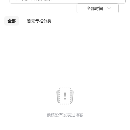
议
注
验
收
全部时间
藏
全部
暂无专栏分类
他还没有发表过博客