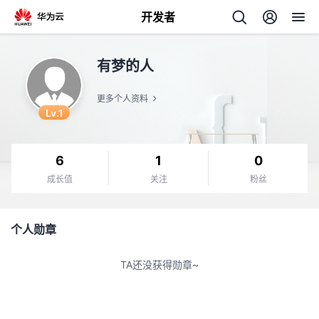
开发者
返
有梦的人
回
更多个人资料
Lv.1
6
1
0
个
成长值
关注
粉丝
我
人
个人勋章
我
的
主
TA还没获得勋章~
我
的
开
页
我
的
开
发