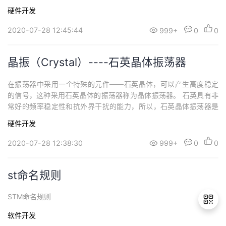
备内部各部分之间通信的标准技术。数字电路中，由TTL电子元器件
硬件开发
组成电路使用的电平。电平是个电压范围，规定输出高电平>2.4V,
输出低电平<0.4V。在室温下，一般输出高电平是3.5V，输出低电
2020-07-28 12:45:44
999+
0
0
平是0....
晶振（Crystal）----石英晶体振荡器
在振荡器中采用一个特殊的元件——石英晶体，可以产生高度稳定
的信号，这种采用石英晶体的振荡器称为晶体振荡器。 石英具有非
常好的频率稳定性和抗外界干扰的能力，所以，石英晶体振荡器是
用来产生基准频率的。 通过基准频率来控制电路中的频率的准确
硬件开发
性。 通讯系统用的信号发生器的信号源（震荡源）绝大部分也用的
是石英晶体振荡器。 晶振是时钟电路中最重要的部件。它主要作
2020-07-28 12:38:30
999+
0
0
用...
st命名规则
STM命名规则
软件开发