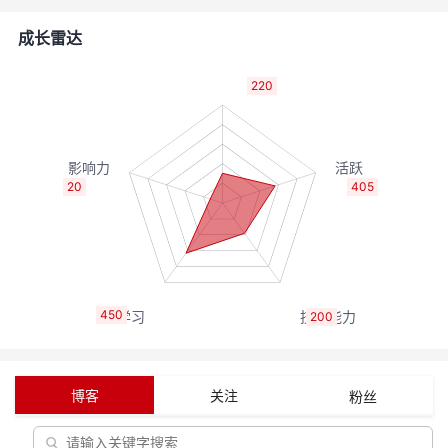
的
Programs
发
者
成长雷达
支
者
我
220
持
学
的
我
我
堂
博
的
我
20
405
的
我
客
论
的
我
我
技
的
坛
圈
的
我
的
我
450
200
术
云
子
直
的
我
课
的
我
支
声
播
活
的
程
认
的
我
博客
关注
粉丝
持
建
动
关
证
实
的