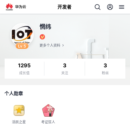
开发者
返
惘纬
回
Lv.5
更多个人资料
1295
3
3
个
成长值
关注
粉丝
我
人
个人勋章
我
的
主
我
的
开
页
活跃之星
考证狂人
我
的
开
发