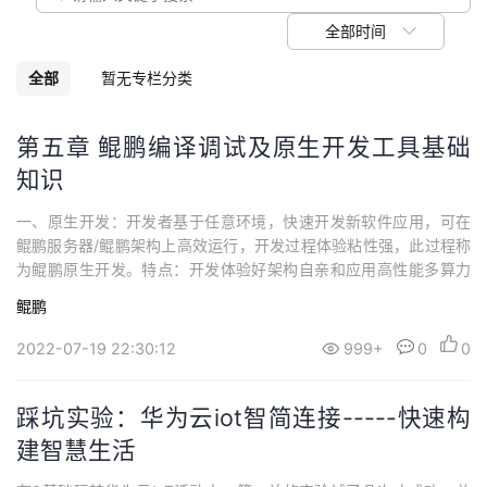
议
注
验
收
全部时间
藏
全部
暂无专栏分类
第五章 鲲鹏编译调试及原生开发工具基础
知识
一、原生开发：开发者基于任意环境，快速开发新软件应用，可在
鲲鹏服务器/鲲鹏架构上高效运行，开发过程体验粘性强，此过程称
为鲲鹏原生开发。特点：开发体验好架构自亲和应用高性能多算力
兼容二、鲲鹏开发框架插件：是一款使能用户在鲲鹏服务器上进行
鲲鹏
开发的工具，在IDE的插件市场中可免费获取。鲲鹏开发框架充分利
用鲲鹏平台的各类型算力及性能优化的第三方组件，提供鲲鹏工程
2022-07-19 22:30:12
999+
0
0
向导，启发式编程，代码亲和力检查等能力，...
踩坑实验：华为云iot智简连接-----快速构
建智慧生活