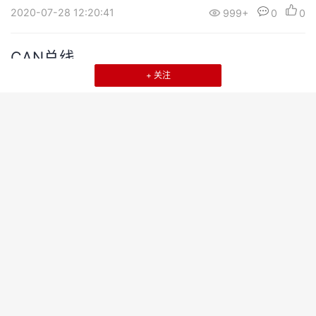
2020-07-28 12:20:41
999+
0
0
退
出
登
CAN总线
录
+ 关注
CAN总线CAN是控制器局域网络(Controller Area Network, CAN)
的简称，是由德国BOSCH公司开发的，并最终成为国际标准（ISO
11898），是国际上应用最广泛的现场总线之一。CAN属于现场总
线的范畴，它是一种有效支持分布式控制或实时控制的串行通信网
网络
交通智能体
络。较之许多RS-485基于R线构建的分布式控制系统而言，基于CA
N总线的分布式控制系统在以下方面具有明显的优越性...
2020-05-23 13:47:41
999+
0
0
sRAM和flash的对比
Discovering the STM32 Microcontroller stm32简介
Flash
2020-05-19 03:55:16
999+
0
0