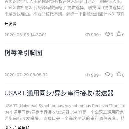
务实的哲学1. 人生是你的你有权选择人生是自己的。把握住人生，
让它如你所愿2. 我的源码被猫吃了 提供选择，别找借口提供选择而
不是去找理由。不要只说做不到，解释一下都能做到些什么3. 软件
是熵不要放任破窗只要看到不好的设计，错误的决策，糟糕的代码
开发者
就赶紧去纠正4. 石头做的汤和煮熟的青蛙做推动变革的催化剂你无
法强迫人们去改变，但可以展示美好未来，并帮助他...
2020-08-06 14:37:01
999+
0
0
树莓派引脚图
2020-07-29 08:05:32
999+
0
0
USART:通用同步/异步串行接收/发送器
USART:(Universal Synchronous/Asynchronous Receiver/Transmi
tter) 通用同步/异步串行接收/发送器USART是一个全双工通用同步/
异步串行收发模块，该接口是一个高度灵活的串行通信设备。特
点：全双工操作（相互独立的接收数据和发送数据）； 2. 同步操作
嵌入式
单片机