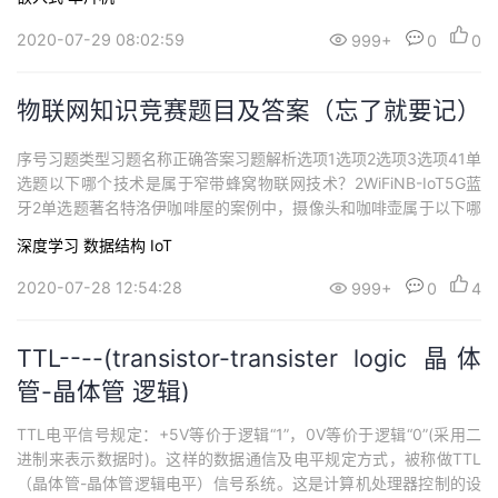
时，可主机时钟同步，也可从机时钟同步； 3. 独立的高精...
2020-07-29 08:02:59
999+
0
0
物联网知识竞赛题目及答案（忘了就要记）
序号习题类型习题名称正确答案习题解析选项1选项2选项3选项41单
选题以下哪个技术是属于窄带蜂窝物联网技术？2WiFiNB-IoT5G蓝
牙2单选题著名特洛伊咖啡屋的案例中，摄像头和咖啡壶属于以下哪
个物联网层级？1感知层网络层平台层其余选项均不对3单选题物联
深度学习
数据结构
IoT
网操作系统LiteOS的互联框架提供哪种协议栈，实现互通？4MQTT
TCP/UDPCoAP以上三种均是4单选题以下物联网接入技术中，功耗
2020-07-28 12:54:28
999+
0
4
最高...
TTL----(transistor-transister logic 晶体
管-晶体管 逻辑)
TTL电平信号规定：+5V等价于逻辑“1”，0V等价于逻辑“0”(采用二
进制来表示数据时)。这样的数据通信及电平规定方式，被称做TTL
（晶体管-晶体管逻辑电平）信号系统。这是计算机处理器控制的设