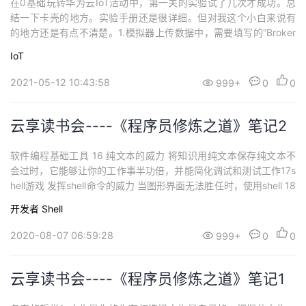
在0基础玩转华为云IoT活动中，第一关的实验试了几次才成功。总
结一下卡壳的地方。实验手册还是很详细。但对我这个小白来说有
的地方还是有点不清楚。1.模拟器上传数据中，需要填写的“Broker
Address：填写设备接入服务MQTT协议接入的域名地址”，新版本
IoT
控制台一直不知道到哪里找。后来终于发现了。好大一个标签，就
是没看到里面是这样的2.本来设备注册成功后想连一个真实的设备试
2021-05-12 10:43:58
999+
0
0
一下，但一想真实...
云享读书会----《程序员修炼之道》笔记2
软件编程基础工具 16 纯文本的威力 将知识用纯文本保存纯文本不
会过时，它能够让你的工作事半功倍，并能简化调试和测试工作17s
hell游戏 发挥shell命令的威力 当图形界面无法胜任时，使用shell 18
加强编辑能力 游刃有余的使用编辑器既然编辑器是至关重要的工
开发者
Shell
具，不妨了解一下如何用它更快更准确的实现需求 19版本控制 永远
使用版本控制 ...
2020-08-07 06:59:28
999+
0
0
云享读书会----《程序员修炼之道》笔记1