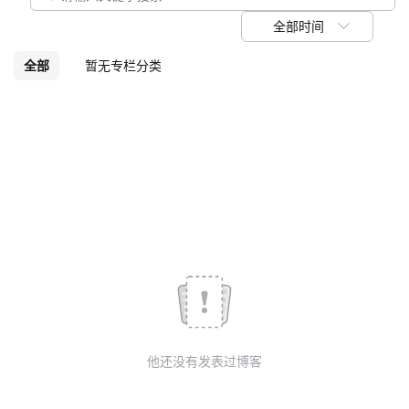
议
注
验
收
全部时间
藏
全部
暂无专栏分类
他还没有发表过博客