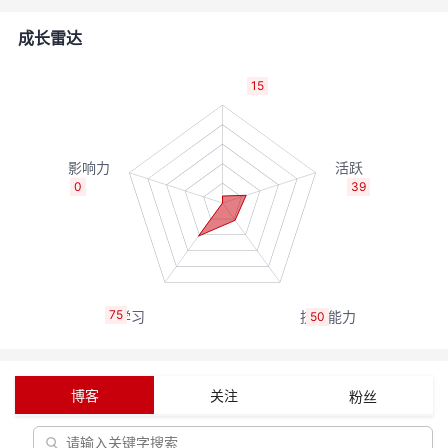
的
Programs
发
者
成长雷达
支
者
我
15
持
学
的
我
我
堂
博
的
我
0
39
的
我
客
论
的
我
我
技
的
坛
圈
的
我
的
我
75
50
术
云
子
直
的
我
课
的
我
支
声
播
活
的
程
认
的
我
博客
关注
粉丝
持
建
动
关
证
实
的