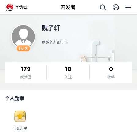
开发者
返
魏子轩
回
更多个人资料
Lv.3
179
10
0
个
成长值
关注
粉丝
我
人
个人勋章
我
的
主
我
的
开
页
活跃之星
我
的
开
发