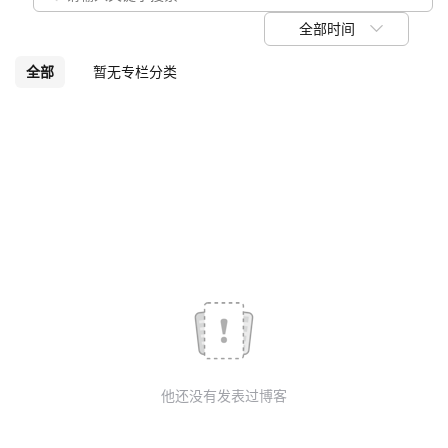
议
注
验
收
全部时间
藏
全部
暂无专栏分类
他还没有发表过博客