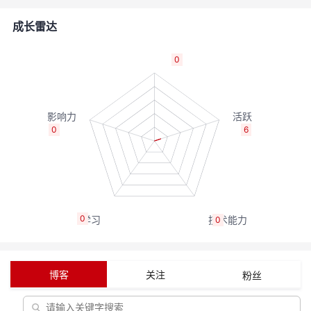
的
Programs
发
者
成长雷达
支
者
我
0
持
学
的
我
我
堂
博
的
我
0
6
的
我
客
论
的
我
我
技
的
坛
圈
的
我
的
我
0
0
术
云
子
直
的
我
课
的
我
支
声
播
活
的
程
认
的
我
博客
关注
粉丝
持
建
动
关
证
实
的