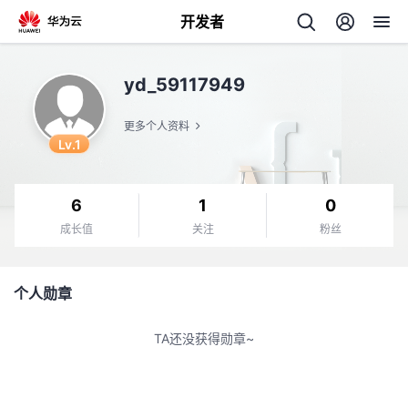
开发者
返
yd_59117949
回
更多个人资料
Lv.1
6
1
0
个
成长值
关注
粉丝
我
人
个人勋章
我
的
主
TA还没获得勋章~
我
的
开
页
我
的
开
发