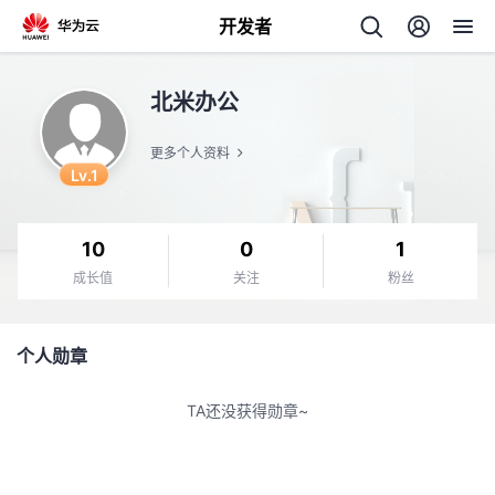
开发者
返
北米办公
回
更多个人资料
Lv.1
10
0
1
个
成长值
关注
粉丝
我
人
个人勋章
的
主
TA还没获得勋章~
开
页
发