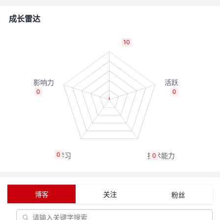
者
成长雷达
我
10
的
我
博
的
我
0
0
客
论
的
我
坛
圈
的
我
0
0
子
直
的
我
我
播
活
的
博客
关注
粉丝
我
动
关
的