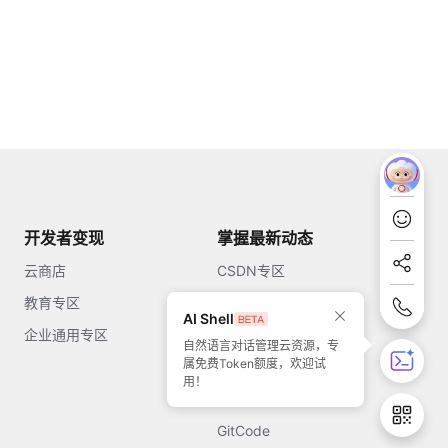
开发者变现
掌握最新动态
云商店
CSDN专区
教育专区
知乎
AI Shell
企业通用专区
开源中国
自然语言对话管理云资源，专
属免费Token额度，欢迎试
51CTO
用！
今日头条
GitCode