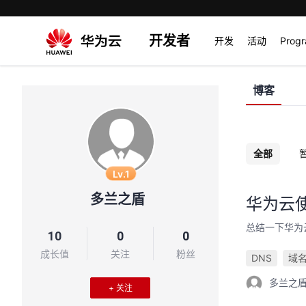
开发者
开发
活动
Prog
博客
全部
Lv.1
多兰之盾
华为云
总结一下华为
10
0
0
成长值
关注
粉丝
DNS
域名
多兰之
+ 关注