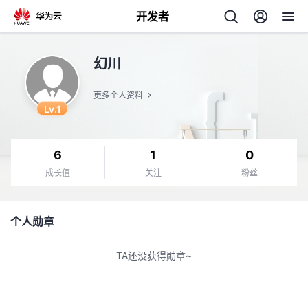
开发者
返
幻川
回
更多个人资料
Lv.1
6
1
0
个
成长值
关注
粉丝
我
人
个人勋章
我
的
主
TA还没获得勋章~
我
的
开
页
我
的
开
发