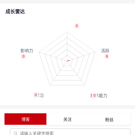
的
Programs
发
者
成长雷达
支
者
我
0
持
学
的
我
我
堂
博
的
我
0
6
的
我
客
论
的
我
我
技
的
坛
圈
的
我
的
我
0
0
术
云
子
直
的
我
课
的
我
支
声
播
活
的
程
认
的
我
博客
关注
粉丝
持
建
动
关
证
实
的