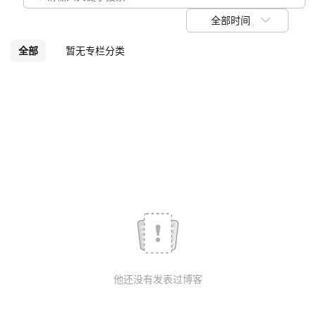
议
注
验
收
全部时间
藏
全部
暂无专栏分类
他还没有发表过博客