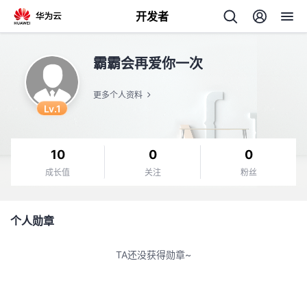
开发者
返
霸霸会再爱你一次
回
更多个人资料
Lv.1
10
0
0
个
成长值
关注
粉丝
我
人
个人勋章
的
主
TA还没获得勋章~
开
页
发