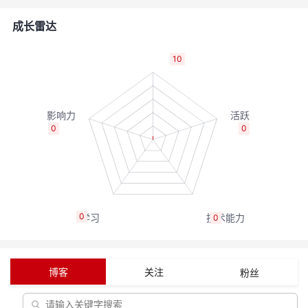
者
成长雷达
我
10
的
我
博
的
我
0
0
客
论
的
我
坛
圈
的
我
0
0
子
直
的
我
我
播
活
的
博客
关注
粉丝
我
动
关
的