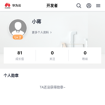
开发者
返
小蒋
回
更多个人资料
Lv.2
81
0
0
个
成长值
关注
粉丝
我
人
个人勋章
的
主
TA还没获得勋章~
开
页
发