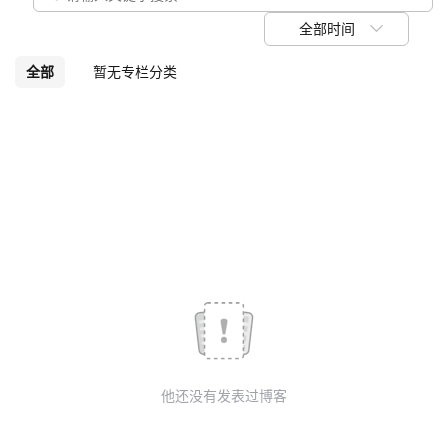
我
注
的
开
全部时间
的
Programs
发
全部
暂无专栏分类
支
者
持
学
我
堂
的
我
我
技
的
的
我
术
云
课
的
我
他还没有发表过博客
支
声
程
认
的
我