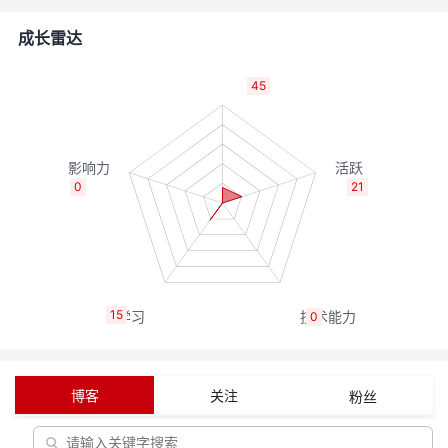
者
成长雷达
我
45
的
我
博
的
我
0
21
客
论
的
我
坛
圈
的
我
15
0
子
直
的
我
我
播
活
的
博客
关注
粉丝
我
动
关
的