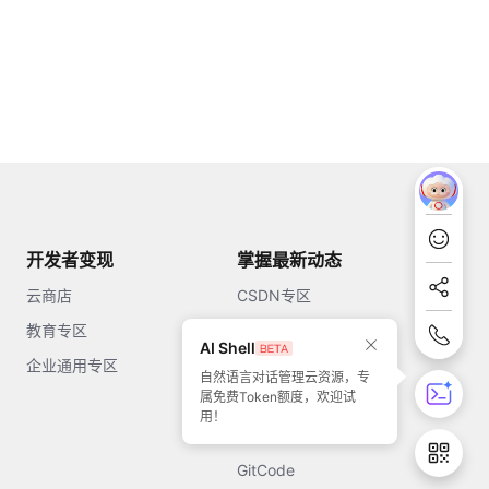
开发者变现
掌握最新动态
云商店
CSDN专区
教育专区
知乎
AI Shell
企业通用专区
开源中国
自然语言对话管理云资源，专
属免费Token额度，欢迎试
51CTO
用！
今日头条
GitCode