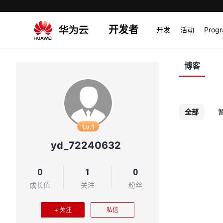
开发者
开发
活动
Prog
博客
全部
Lv.1
yd_72240632
0
1
0
成长值
关注
粉丝
+ 关注
私信