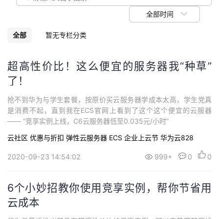
我
注
的
开
全部时间
的
Programs
发
全部
暂无专栏分类
支
者
超高性价比！这么便宜的服务器我“种草”
了！
持
学
抢不到华为与学生套餐，按原价买云服务器学成本太高，学生党真
我
堂
是消费不起，直到我在ECS官网上看到了这个这个便宜的云服器
—— “竞享实例上线，C6云服务器低至0.035元/小时”
的
我
我
云社区
优惠与折扣
弹性云服务器 ECS
企业上云节
华为云828
技
的
的
我
2020-09-23 14:54:02
999+
0
0
术
云
课
的
我
6个小妙招教你使用竞享实例，帮你节省用
支
声
云成本
程
认
的
我