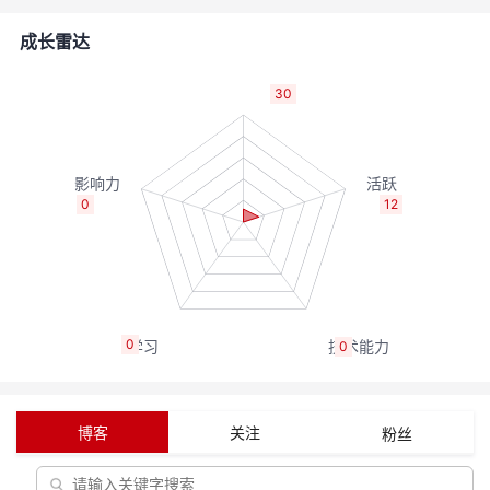
者
成长雷达
我
30
的
我
博
的
我
0
12
客
论
的
我
坛
圈
的
我
0
0
子
直
的
我
我
播
活
的
博客
关注
粉丝
我
动
关
的