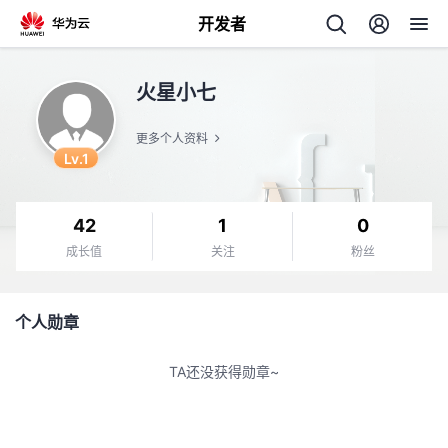
开发者
返
火星小七
回
更多个人资料
Lv.1
42
1
0
个
成长值
关注
粉丝
我
人
个人勋章
的
主
TA还没获得勋章~
开
页
发