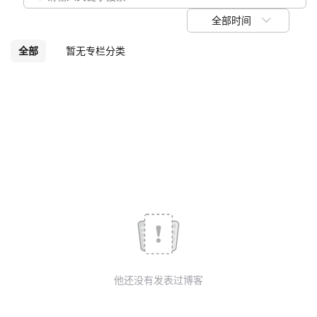
我
注
的
开
全部时间
的
Programs
发
全部
暂无专栏分类
支
者
持
学
我
堂
的
我
我
技
的
的
我
术
云
课
的
我
他还没有发表过博客
支
声
程
认
的
我