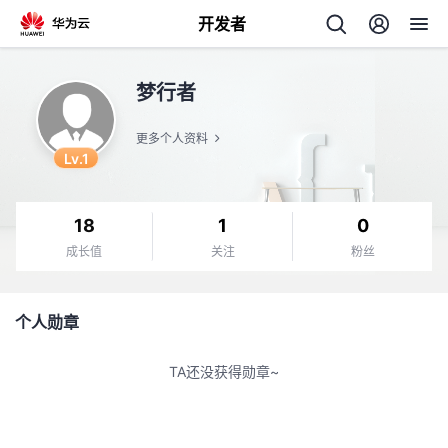
开发者
返
梦行者
回
更多个人资料
Lv.1
18
1
0
个
成长值
关注
粉丝
我
人
个人勋章
的
主
TA还没获得勋章~
开
页
发