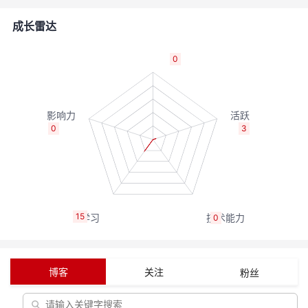
者
成长雷达
我
0
的
我
博
的
我
0
3
客
论
的
我
坛
圈
的
我
15
0
子
直
的
我
我
播
活
的
博客
关注
粉丝
我
动
关
的