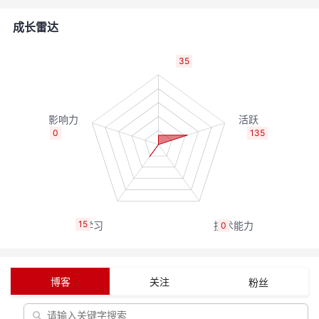
的
Programs
发
者
成长雷达
支
者
我
35
持
学
的
我
我
堂
博
的
我
0
135
的
我
客
论
的
我
我
技
的
坛
圈
的
我
的
我
15
0
术
云
子
直
的
我
课
的
我
支
声
播
活
的
程
认
的
我
博客
关注
粉丝
持
建
动
关
证
实
的