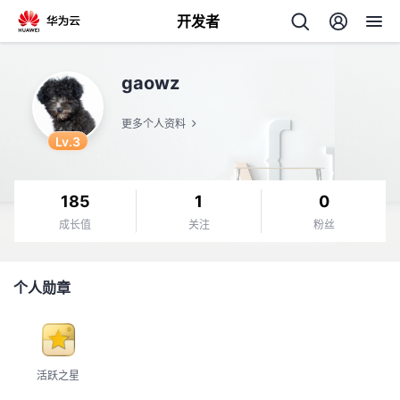
开发者
返
gaowz
回
更多个人资料
Lv.3
185
1
0
个
成长值
关注
粉丝
我
人
个人勋章
我
的
主
我
的
开
页
活跃之星
我
的
开
发