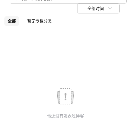
议
注
验
收
全部时间
藏
全部
暂无专栏分类
他还没有发表过博客