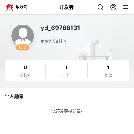
开发者
返
yd_69788131
回
更多个人资料
Lv.1
0
1
1
个
成长值
关注
粉丝
我
人
个人勋章
的
主
TA还没获得勋章~
开
页
发