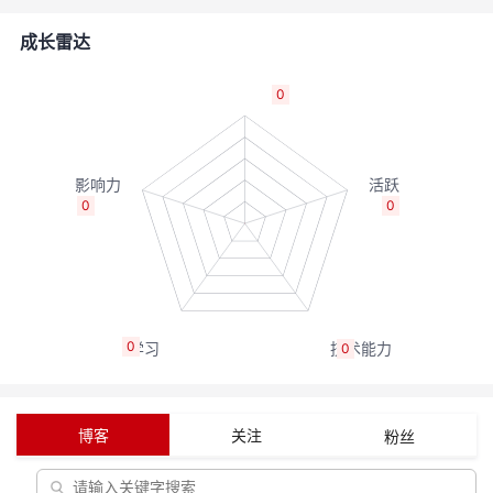
者
成长雷达
我
0
的
我
博
的
我
0
0
客
论
的
我
坛
圈
的
我
0
0
子
直
的
我
我
播
活
的
博客
关注
粉丝
我
动
关
的