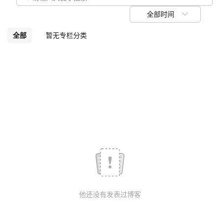
我
注
的
开
全部时间
的
Programs
发
全部
暂无专栏分类
支
者
持
学
我
堂
的
我
我
技
的
的
我
术
云
课
的
我
他还没有发表过博客
支
声
程
认
的
我