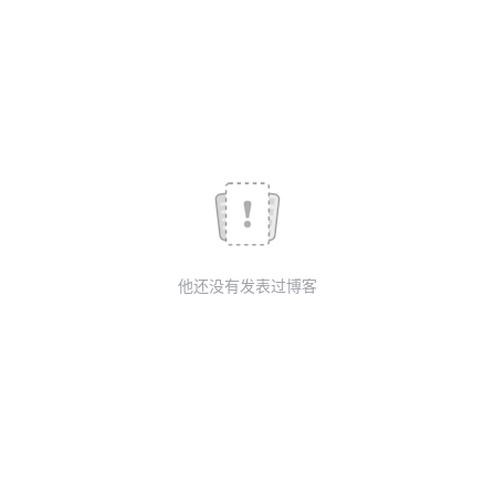
持
建
证
实
的
议
验
收
藏
他还没有发表过博客