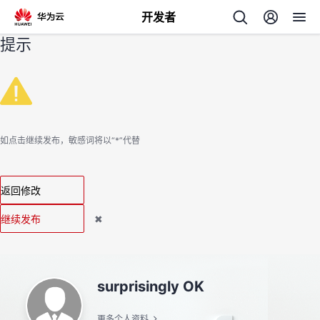
开发者
提示
返
回
如点击继续发布，敏感词将以“*”代替
个
返回修改
我
人
继续发布
✖
的
主
开
页
surprisingly OK
发
更多个人资料