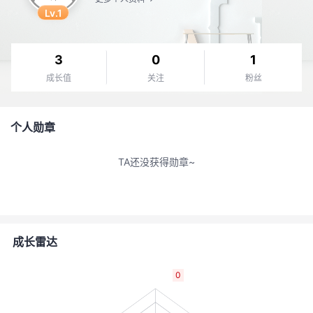
Lv.1
者
我
3
0
1
成长值
关注
粉丝
的
我
博
的
我
个人勋章
客
论
的
我
TA还没获得勋章~
坛
圈
的
我
子
直
的
我
成长雷达
我
播
活
的
0
我
动
关
的