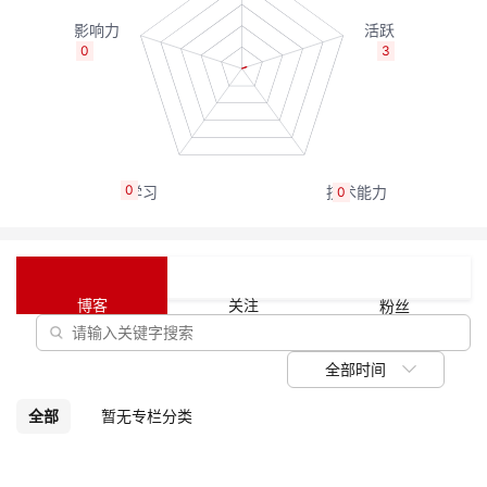
我
注
的
开
0
3
的
Programs
发
支
者
持
学
0
0
我
堂
的
我
我
博客
关注
粉丝
技
的
的
我
全部时间
术
云
课
的
我
全部
暂无专栏分类
支
声
程
认
的
我