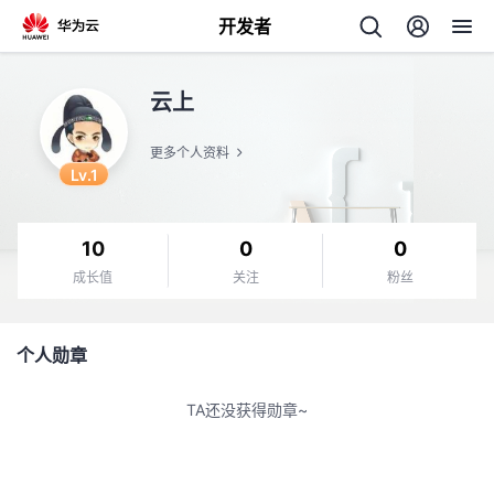
开发者
返
云上
回
更多个人资料
Lv.1
10
0
0
个
成长值
关注
粉丝
我
人
个人勋章
的
主
TA还没获得勋章~
开
页
发