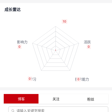
者
成长雷达
我
10
的
我
博
的
我
0
0
客
论
的
我
坛
圈
的
我
0
0
子
直
的
我
我
播
活
的
博客
关注
粉丝
我
动
关
的