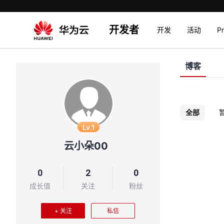
开发者
开发
活动
P
博客
全部
Lv.1
云小朵00
0
2
0
成长值
关注
粉丝
+ 关注
私信