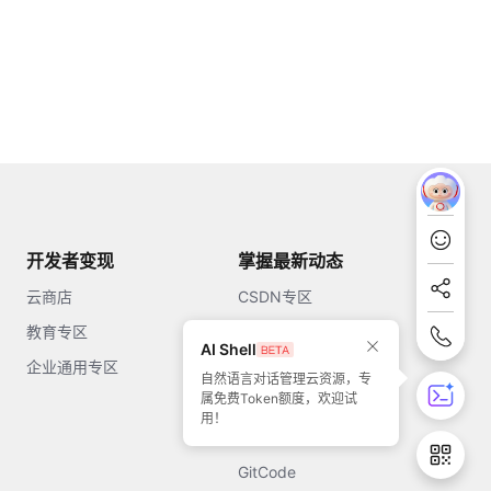
开发者变现
掌握最新动态
云商店
CSDN专区
教育专区
知乎
AI Shell
企业通用专区
开源中国
自然语言对话管理云资源，专
属免费Token额度，欢迎试
51CTO
用！
今日头条
GitCode