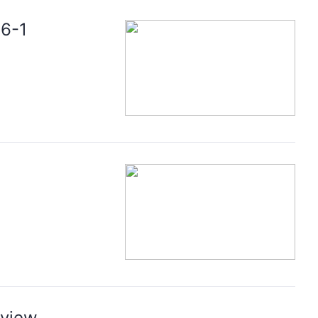
56-1
eview