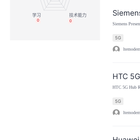
Siemens
0
0
Siemens Presen
5G
ltemode
HTC 5G
HTC 5G Hub R
5G
ltemode
Huawei 