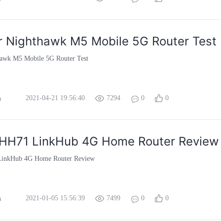
 Nighthawk M5 Mobile 5G Router Test
hawk M5 Mobile 5G Router Test
2021-04-21 19:56:40
7294
0
0
m
l HH71 LinkHub 4G Home Router Review
LinkHub 4G Home Router Review
2021-01-05 15:56:39
7499
0
0
m