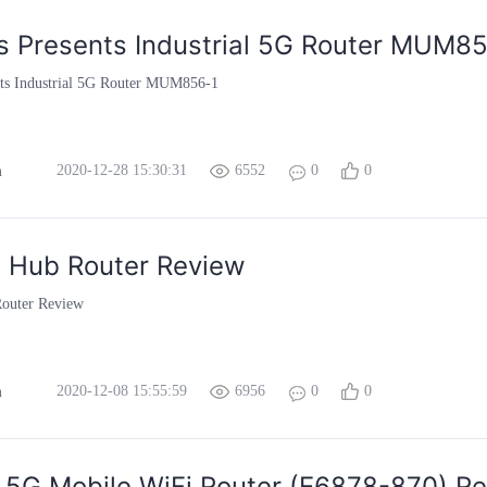
 Presents Industrial 5G Router MUM8
ts Industrial 5G Router MUM856-1
2020-12-28 15:30:31
6552
0
0
m
 Hub Router Review
outer Review
2020-12-08 15:55:59
6956
0
0
m
5G Mobile WiFi Router (E6878-870) R