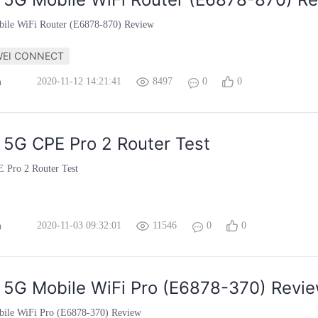
ile WiFi Router (E6878-870) Review
EI CONNECT
2020-11-12 14:21:41
8497
0
0
m
5G CPE Pro 2 Router Test
 Pro 2 Router Test
2020-11-03 09:32:01
11546
0
0
m
5G Mobile WiFi Pro (E6878-370) Revi
ile WiFi Pro (E6878-370) Review