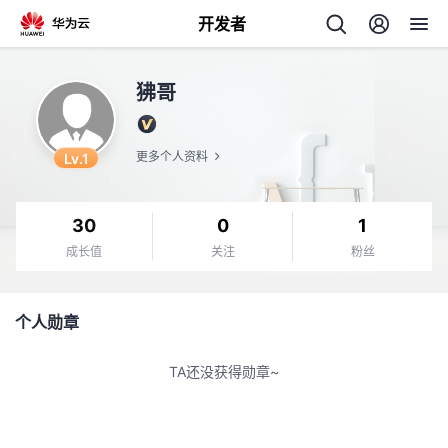
开发者
返
狒哥
回
Lv.1
更多个人资料
30
0
1
个
成长值
关注
粉丝
我
人
个人勋章
的
主
TA还没获得勋章~
开
页
发