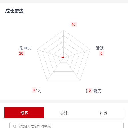
者
成长雷达
我
10
的
我
博
的
我
20
0
客
论
的
我
坛
圈
的
我
0
0
子
直
的
我
我
播
活
的
博客
关注
粉丝
我
动
关
的