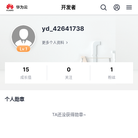
开发者
返
yd_42641738
回
更多个人资料
Lv.1
15
0
1
个
成长值
关注
粉丝
我
人
个人勋章
的
主
TA还没获得勋章~
开
页
发