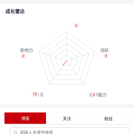
者
成长雷达
我
0
的
我
博
的
我
0
0
客
论
的
我
坛
圈
的
我
15
0
子
直
的
我
我
播
活
的
博客
关注
粉丝
我
动
关
的