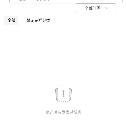
我
注
的
开
全部时间
的
Programs
发
全部
暂无专栏分类
支
者
持
学
我
堂
的
我
我
技
的
的
我
术
云
课
的
我
他还没有发表过博客
支
声
程
认
的
我