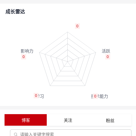
者
成长雷达
我
0
的
我
博
的
我
0
0
客
论
的
我
坛
圈
的
我
0
0
子
直
的
我
我
播
活
的
博客
关注
粉丝
我
动
关
的