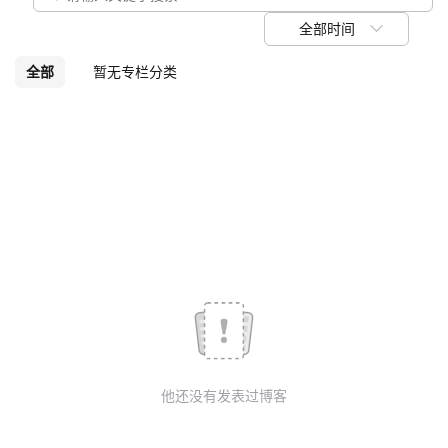
我
注
的
开
全部时间
的
Programs
发
全部
暂无专栏分类
支
者
持
学
我
堂
的
我
我
技
的
的
我
术
云
课
的
我
他还没有发表过博客
支
声
程
认
的
我