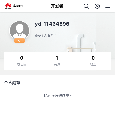
开发者
返
yd_11464896
回
更多个人资料
Lv.1
0
1
0
个
成长值
关注
粉丝
我
人
个人勋章
的
主
TA还没获得勋章~
开
页
发