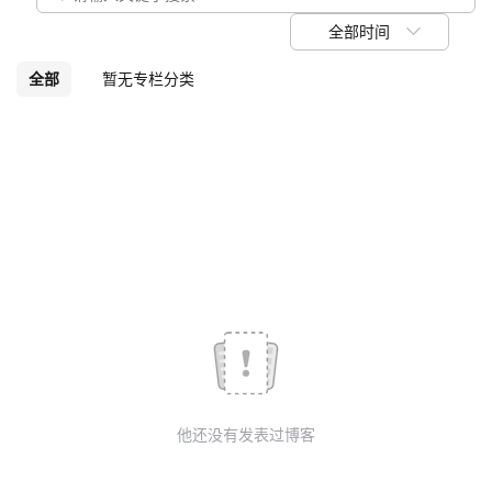
我
注
的
开
全部时间
的
Programs
发
全部
暂无专栏分类
支
者
持
学
我
堂
的
我
我
技
的
的
我
术
云
课
的
我
他还没有发表过博客
支
声
程
认
的
我