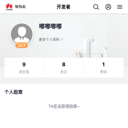
开发者
返
嘟嘟嘟嘟
回
更多个人资料
Lv.1
9
8
1
个
成长值
关注
粉丝
我
人
个人勋章
的
主
TA还没获得勋章~
开
页
发