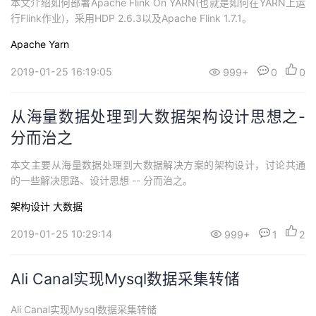
本文介绍如何部署Apache Flink On YARN(也就是如何在YARN上运
持
建
证
实
的
行Flink作业)，采用HDP 2.6.3以及Apache Flink 1.7.1。
议
验
收
Apache
Yarn
2019-01-25 16:19:05
999+
0
0
藏
从海量数据处理到大数据架构设计思想之-
分而治之
本文主要从海量数据处理到大数据解决方案的架构设计，讨论共通
的一些解决思路、设计思想 -- 分而治之。
架构设计
大数据
2019-01-25 10:29:14
999+
1
2
Ali Canal实现Mysql数据采集转储
Ali Canal实现Mysql数据采集转储