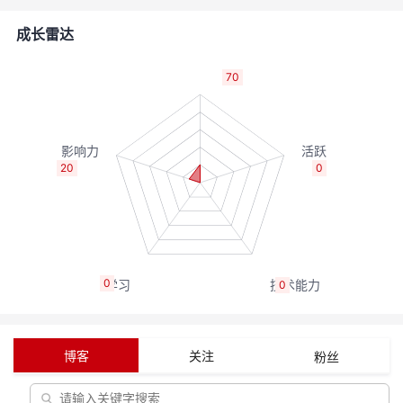
者
成长雷达
我
70
的
我
博
的
我
20
0
客
论
的
我
坛
圈
的
我
0
0
子
直
的
我
我
播
活
的
博客
关注
粉丝
我
动
关
的