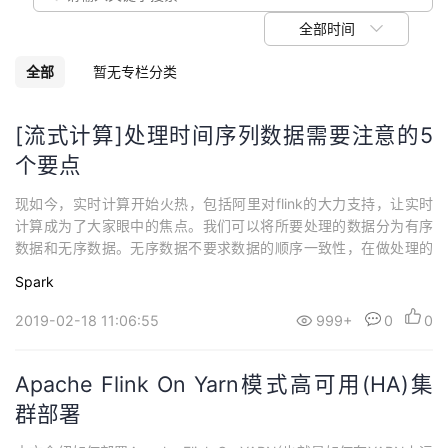
我
注
的
开
全部时间
的
Programs
发
全部
暂无专栏分类
支
者
[流式计算]处理时间序列数据需要注意的5
个要点
持
学
现如今，实时计算开始火热，包括阿里对flink的大力支持，让实时
我
堂
计算成为了大家眼中的焦点。我们可以将所要处理的数据分为有序
数据和无序数据。无序数据不要求数据的顺序一致性，在做处理的
的
我
我
时候可以根据自己对吞吐量的需求，加大并发度，例如网站日志；
Spark
而有序数据一般属于对数据有严格要求的场景，必须保证数据的强
技
的
时序性，例如银行交易义务。在数据量较小以及满足业务需求的情
的
我
2019-02-18 11:06:55
999+
0
0
况下，保证kafka topic的数据强...
术
云
课
的
我
Apache Flink On Yarn模式高可用(HA)集
支
声
群部署
程
认
的
我