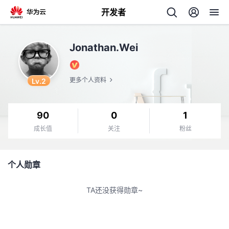
开发者
返
Jonathan.Wei
回
Lv.2
更多个人资料
90
0
1
个
成长值
关注
粉丝
我
人
个人勋章
的
主
TA还没获得勋章~
开
页
发