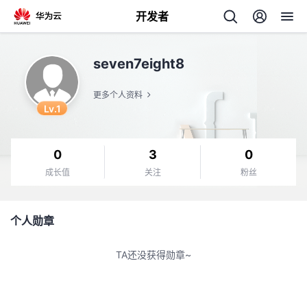
开发者
返
seven7eight8
回
更多个人资料
Lv.1
0
3
0
个
成长值
关注
粉丝
我
人
个人勋章
的
主
TA还没获得勋章~
开
页
发