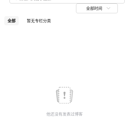
我
注
的
开
全部时间
的
Programs
发
全部
暂无专栏分类
支
者
持
学
我
堂
的
我
我
技
的
的
我
术
云
课
的
我
他还没有发表过博客
支
声
程
认
的
我