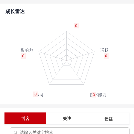
者
成长雷达
我
0
的
我
博
的
我
0
0
客
论
的
我
坛
圈
的
我
0
0
子
直
的
我
我
播
活
的
博客
关注
粉丝
我
动
关
的