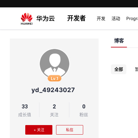
开发者
开发
活动
Prog
博客
全部
Lv.1
yd_49243027
33
2
0
成长值
关注
粉丝
+ 关注
私信