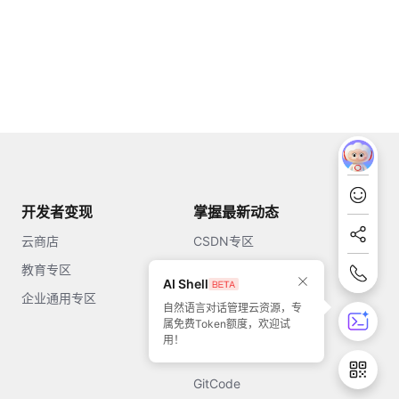
开发者变现
掌握最新动态
云商店
CSDN专区
教育专区
知乎
AI Shell
企业通用专区
开源中国
自然语言对话管理云资源，专
属免费Token额度，欢迎试
51CTO
用！
今日头条
GitCode