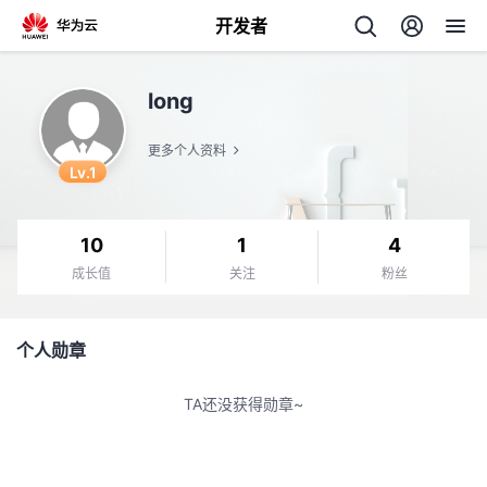
开发者
返
long
回
更多个人资料
Lv.1
10
1
4
个
成长值
关注
粉丝
我
人
个人勋章
我
的
主
TA还没获得勋章~
我
的
开
页
我
的
开
发