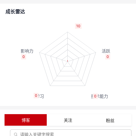
的
Programs
发
者
成长雷达
支
者
我
10
持
学
的
我
我
堂
博
的
我
0
0
的
我
客
论
的
我
我
技
的
坛
圈
的
我
的
我
0
0
术
云
子
直
的
我
课
的
我
支
声
播
活
的
程
认
的
我
博客
关注
粉丝
持
建
动
关
证
实
的