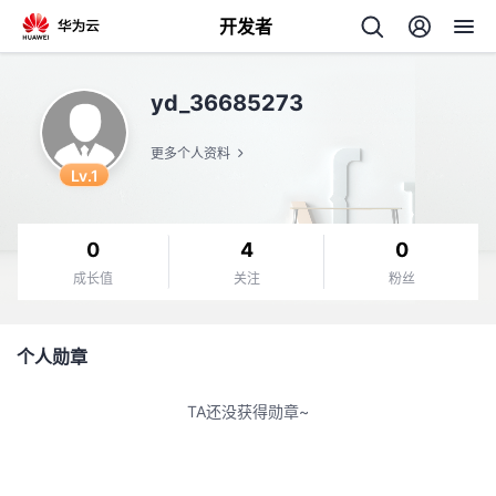
开发者
返
yd_36685273
回
更多个人资料
Lv.1
0
4
0
个
成长值
关注
粉丝
我
人
个人勋章
的
主
TA还没获得勋章~
开
页
发