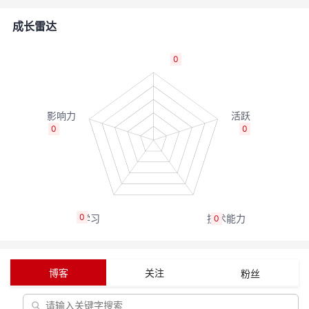
者
成长雷达
我
0
的
我
博
的
我
0
0
客
论
的
我
坛
圈
的
我
0
0
子
直
的
我
我
播
活
的
博客
关注
粉丝
我
动
关
的