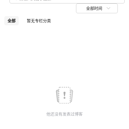
我
注
的
开
全部时间
的
Programs
发
全部
暂无专栏分类
支
者
持
学
我
堂
的
我
我
技
的
的
我
术
云
课
的
我
他还没有发表过博客
支
声
程
认
的
我