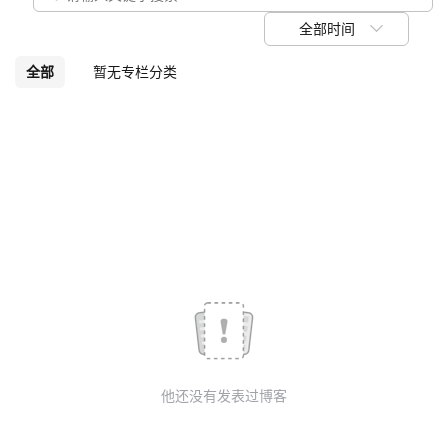
议
注
验
收
全部时间
藏
全部
暂无专栏分类
他还没有发表过博客