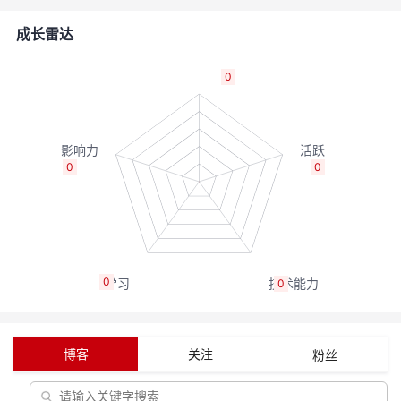
的
Programs
发
者
成长雷达
支
者
我
0
持
学
的
我
我
堂
博
的
我
0
0
的
我
客
论
的
我
我
技
的
坛
圈
的
我
的
我
0
0
术
云
子
直
的
我
课
的
我
支
声
播
活
的
程
认
的
我
博客
关注
粉丝
持
建
动
关
证
实
的