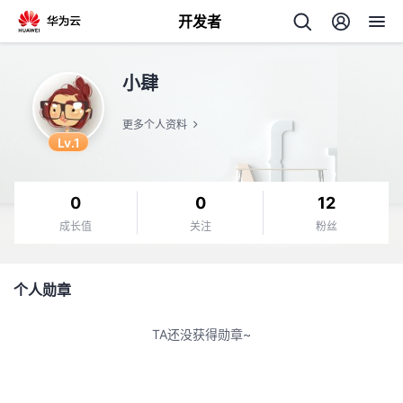
开发者
返
小肆
回
更多个人资料
Lv.1
0
0
12
个
成长值
关注
粉丝
我
人
个人勋章
我
的
主
TA还没获得勋章~
我
的
开
页
我
的
开
发