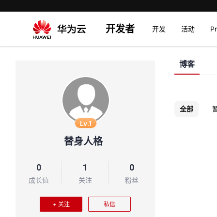
开发者
开发
活动
P
博客
全部
Lv.1
替身人格
0
1
0
成长值
关注
粉丝
+ 关注
私信