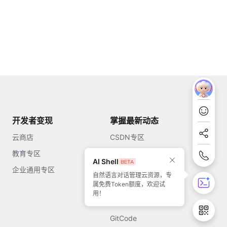
开发者变现
掌握最新动态
云商店
CSDN专区
教育专区
知乎
AI Shell
企业通用专区
开源中国
自然语言对话管理云资源，专
属免费Token额度，欢迎试
51CTO
用！
今日头条
GitCode