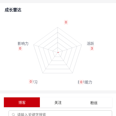
的
Programs
发
者
成长雷达
支
者
我
0
持
学
的
我
我
堂
博
的
我
0
3
的
我
客
论
的
我
我
技
的
坛
圈
的
我
的
我
0
0
术
云
子
直
的
我
课
的
我
支
声
播
活
的
程
认
的
我
博客
关注
粉丝
持
建
动
关
证
实
的