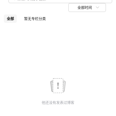
议
注
验
收
全部时间
藏
全部
暂无专栏分类
他还没有发表过博客