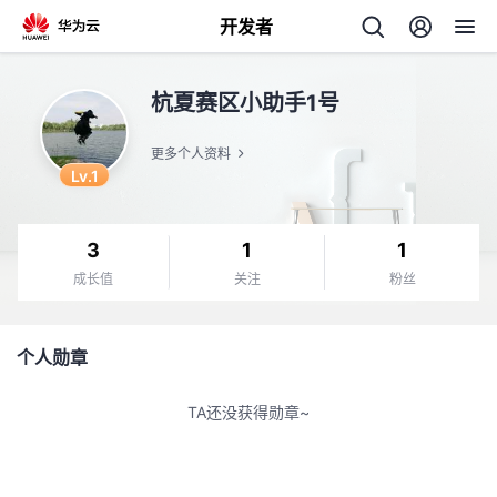
开发者
返
杭夏赛区小助手1号
回
更多个人资料
Lv.1
3
1
1
个
成长值
关注
粉丝
我
人
个人勋章
我
的
主
TA还没获得勋章~
我
的
开
页
我
的
开
发